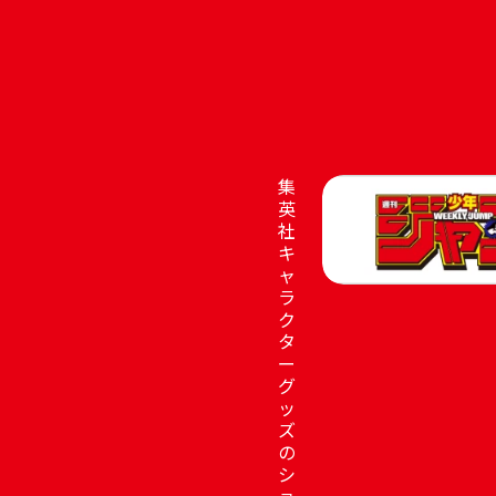
集
英
社
キ
ャ
ラ
ク
タ
ー
グ
ッ
ズ
の
シ
ョ