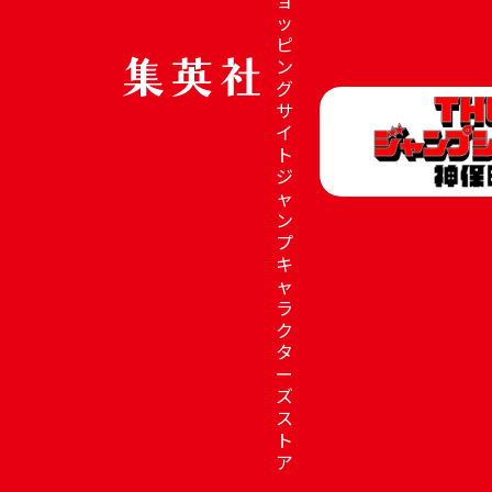
ッ
ピ
ン
グ
サ
イ
ト
ジ
ャ
ン
プ
キ
ャ
ラ
ク
タ
ー
ズ
ス
ト
ア