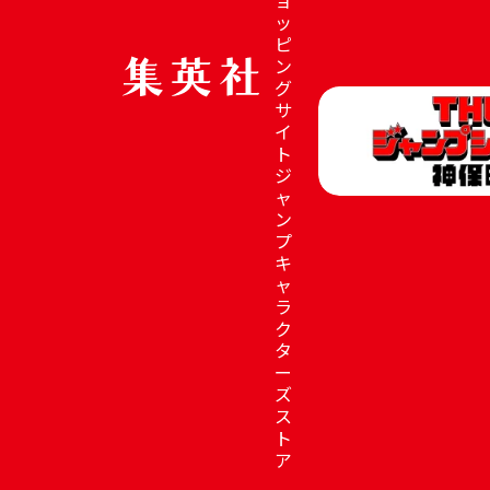
ッ
ピ
ン
グ
サ
イ
ト
ジ
ャ
ン
プ
キ
ャ
ラ
ク
タ
ー
ズ
ス
ト
ア