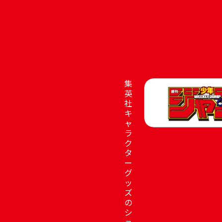
集
英
社
キ
ャ
ラ
ク
タ
ー
グ
ッ
ズ
の
シ
ョ