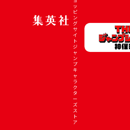
ッ
ピ
ン
グ
サ
イ
ト
ジ
ャ
ン
プ
キ
ャ
ラ
ク
タ
ー
ズ
ス
ト
ア