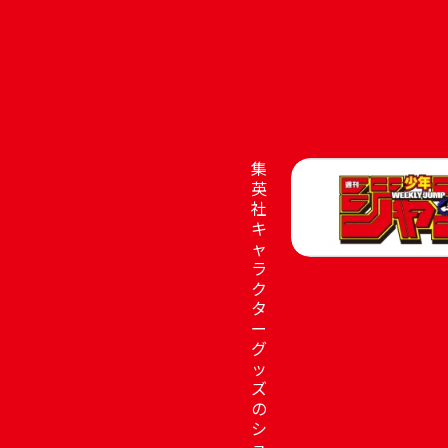
集
英
社
キ
ャ
ラ
ク
タ
ー
グ
ッ
ズ
の
シ
ョ