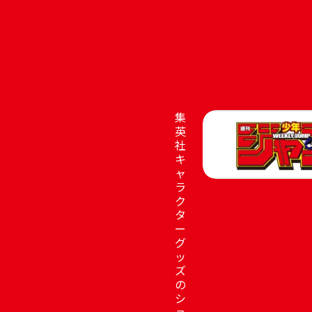
集
英
社
キ
ャ
ラ
ク
タ
ー
グ
ッ
ズ
の
シ
ョ