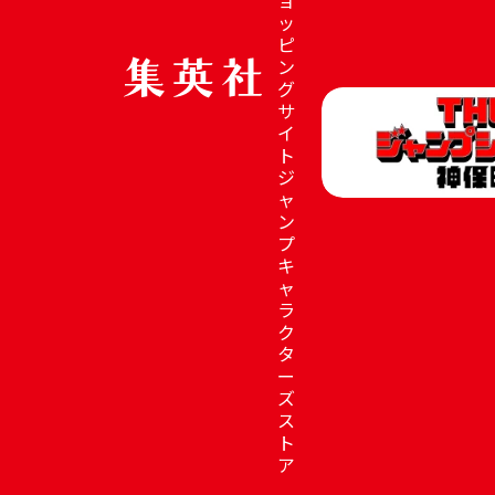
ッ
ピ
ン
グ
サ
イ
ト
ジ
ャ
ン
プ
キ
ャ
ラ
ク
タ
ー
ズ
ス
ト
ア