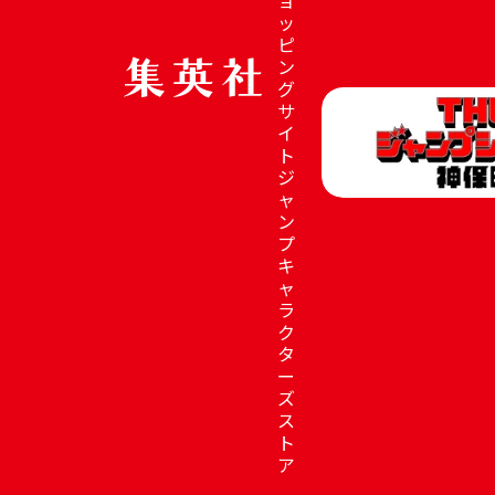
ッ
ピ
ン
グ
サ
イ
ト
ジ
ャ
ン
プ
キ
ャ
ラ
ク
タ
ー
ズ
ス
ト
ア