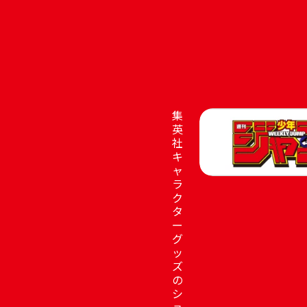
集
英
社
キ
ャ
ラ
ク
タ
ー
グ
ッ
ズ
の
シ
ョ