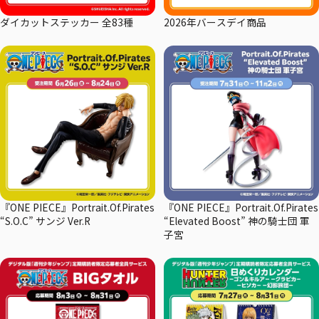
ダイカットステッカー 全83種
2026年バースデイ商品
『ONE PIECE』Portrait.Of.Pirates
『ONE PIECE』Portrait.Of.Pirates
“S.O.C” サンジ Ver.R
“Elevated Boost” 神の騎士団 軍
子宮