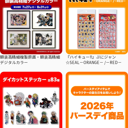
額装高精細複製原画・額装高精細
『ハイキュー!!』ぷにジャン
デジタルカラー
☆SEAL－ORANGE－ /－RED－