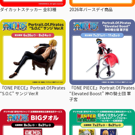
ダイカットステッカー 全83種
2026年バースデイ商品
『ONE PIECE』Portrait.Of.Pirates
『ONE PIECE』Portrait.Of.Pirates
“S.O.C” サンジ Ver.R
“Elevated Boost” 神の騎士団 軍
子宮