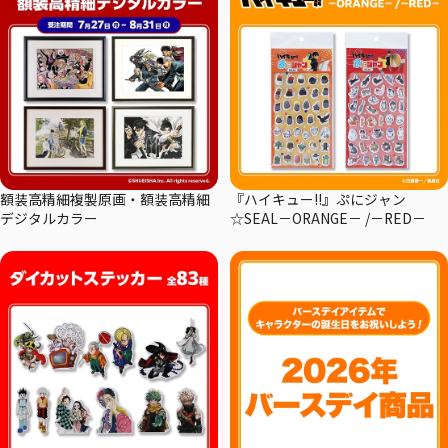
額装高精細複製原画・額装高精細
『ハイキュー!!』ぷにジャン
デジタルカラー
☆SEAL－ORANGE－ /－RED－