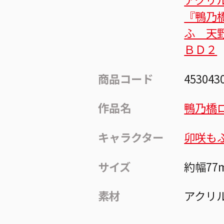
『鴨乃
ふ 天
ＢＤ２
商品コード
453043
作品名
鴨乃橋
キャラクター
卯咲も
サイズ
約幅77
素材
アクリ