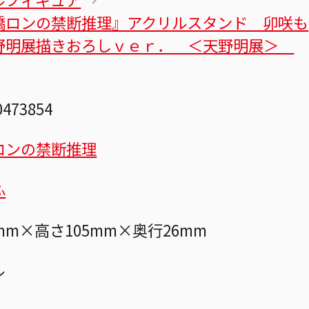
橋ロンの禁断推理』アクリルスタンド 卯咲も
野明展描きおろしｖｅｒ． ＜天野明展＞
0473854
ロンの禁断推理
ふ
mm×高さ105mm×奥行26mm
ル