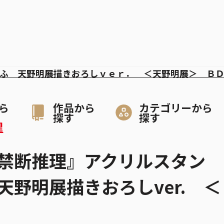
ふ 天野明展描きおろしｖｅｒ． ＜天野明展＞ Ｂ
ら
作品から
カテゴリーから
探す
探す
理
禁断推理』アクリルスタン
天野明展描きおろしver. ＜