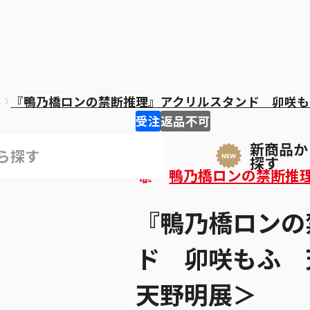
『鴨乃橋ロンの禁断推理』アクリルスタンド 卯咲も
受注
返品不可
新商品か
探す
鴨乃橋ロンの禁断推
『鴨乃橋ロンの
ド 卯咲もふ 
天野明展＞