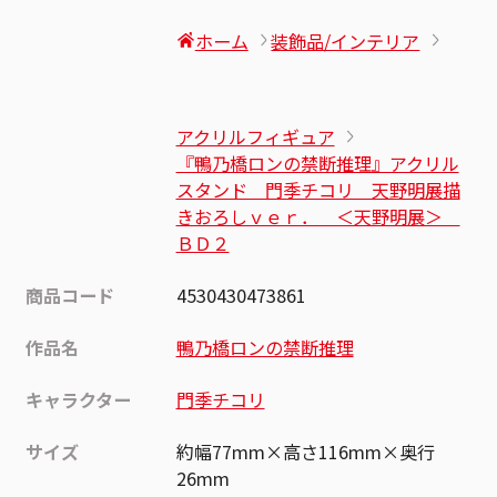
ホーム
装飾品/インテリア
アクリルフィギュア
『鴨乃橋ロンの禁断推理』アクリル
スタンド 門季チコリ 天野明展描
きおろしｖｅｒ． ＜天野明展＞
ＢＤ２
商品コード
4530430473861
作品名
鴨乃橋ロンの禁断推理
キャラクター
門季チコリ
サイズ
約幅77mm×高さ116mm×奥行
26mm