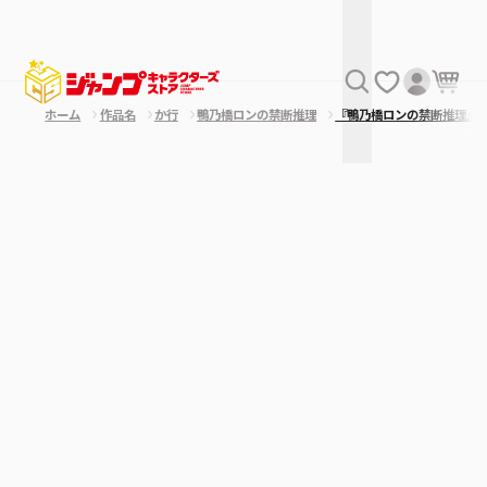
ホーム
作品名
か行
鴨乃橋ロンの禁断推理
『鴨乃橋ロンの禁断推理』