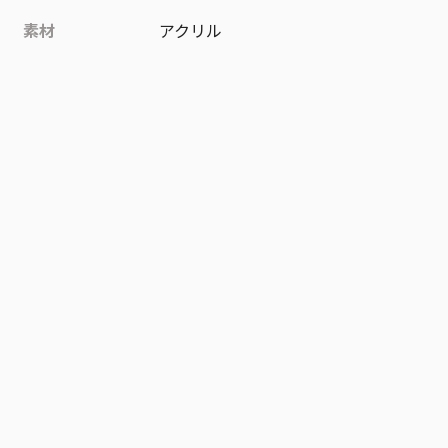
素材
アクリル
作品
鴨乃橋ロンの禁断推理
お気に入り作品に登録する