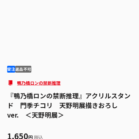
1
4
受注
返品不可
鴨乃橋ロンの禁断推理
『鴨乃橋ロンの禁断推理』アクリルスタン
ド 門季チコリ 天野明展描きおろし
ver. ＜天野明展＞
1,650
円
税込