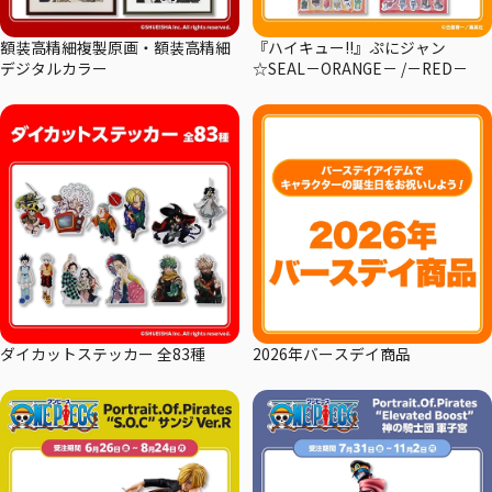
額装高精細複製原画・額装高精細
『ハイキュー!!』ぷにジャン
デジタルカラー
☆SEAL－ORANGE－ /－RED－
ダイカットステッカー 全83種
2026年バースデイ商品