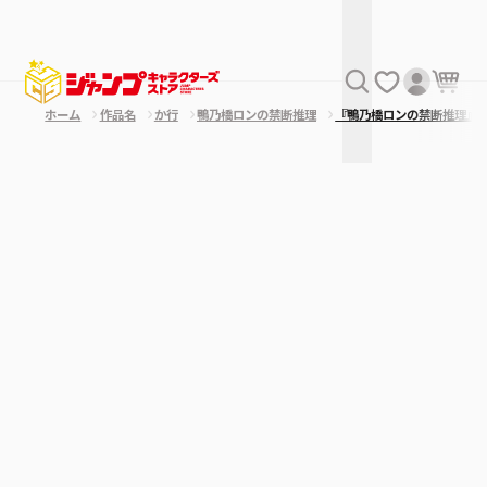
ホーム
作品名
か行
鴨乃橋ロンの禁断推理
『鴨乃橋ロンの禁断推理』