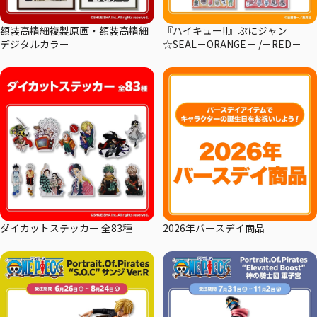
額装高精細複製原画・額装高精細
『ハイキュー!!』ぷにジャン
デジタルカラー
☆SEAL－ORANGE－ /－RED－
ダイカットステッカー 全83種
2026年バースデイ商品