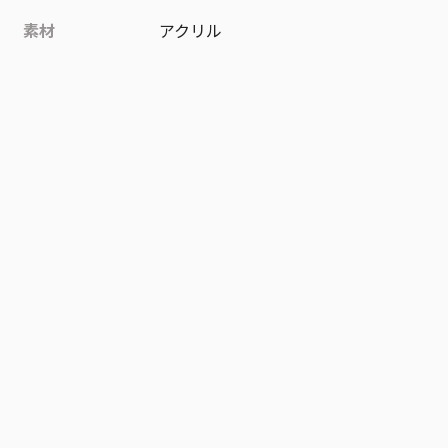
素材
アクリル
作品
鴨乃橋ロンの禁断推理
お気に入り作品に登録する