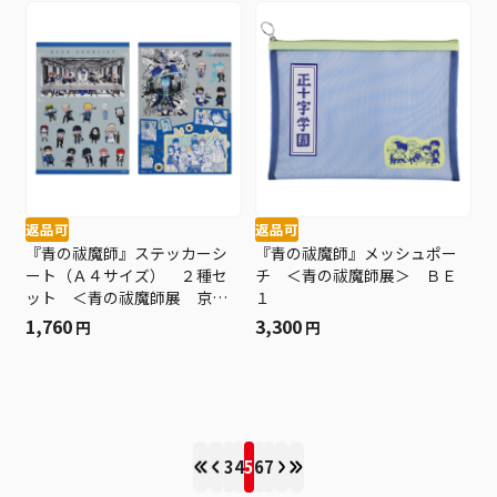
返品可
返品可
『青の祓魔師』ステッカーシ
『青の祓魔師』メッシュポー
ート（Ａ４サイズ） ２種セ
チ ＜青の祓魔師展＞ ＢＥ
ット ＜青の祓魔師展 京都
１
＞ ＢＥ３
1,760
3,300
円
円
3
4
5
6
7