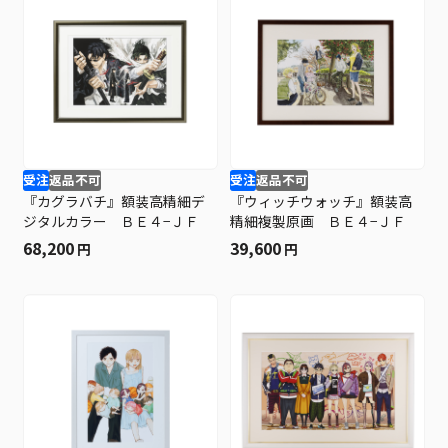
受注
返品不可
受注
返品不可
『カグラバチ』額装高精細デ
『ウィッチウォッチ』額装高
ジタルカラー ＢＥ４−ＪＦ
精細複製原画 ＢＥ４−ＪＦ
68,200
39,600
円
円