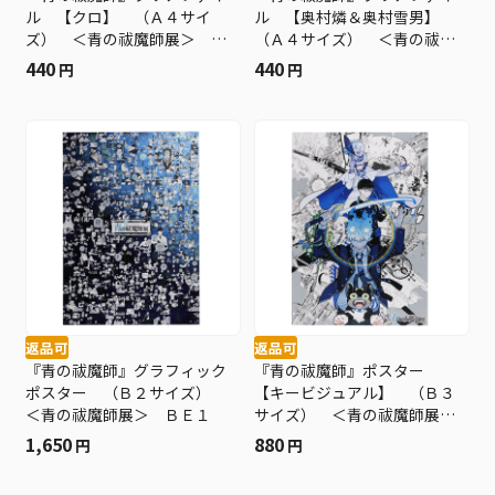
ル 【クロ】 （Ａ４サイ
ル 【奥村燐＆奥村雪男】
ズ） ＜青の祓魔師展＞ Ｂ
（Ａ４サイズ） ＜青の祓魔
Ｅ１
師展＞ ＢＥ１
440
440
円
円
返品可
返品可
『青の祓魔師』グラフィック
『青の祓魔師』ポスター
ポスター （Ｂ２サイズ）
【キービジュアル】 （Ｂ３
＜青の祓魔師展＞ ＢＥ１
サイズ） ＜青の祓魔師展
＞ ＢＥ１
1,650
880
円
円