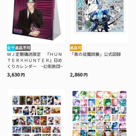
全サ
返品不可
返品可
ＷＪ定期購読限定 『ＨＵＮ
「青の祓魔師展」公式図録
ＴＥＲ×ＨＵＮＴＥＲ』日め
くりカレンダー −幻影旅団−
3,630
2,860
円
円