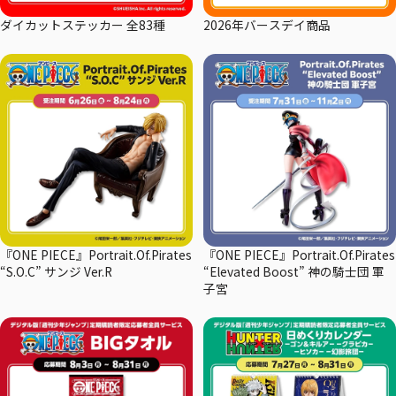
ダイカットステッカー 全83種
2026年バースデイ商品
『ONE PIECE』Portrait.Of.Pirates
『ONE PIECE』Portrait.Of.Pirates
“S.O.C” サンジ Ver.R
“Elevated Boost” 神の騎士団 軍
子宮