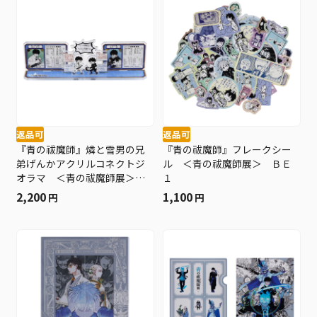
返品可
返品可
『青の祓魔師』燐と雪男の兄
『青の祓魔師』フレークシー
弟げんかアクリルコネクトジ
ル ＜青の祓魔師展＞ ＢＥ
オラマ ＜青の祓魔師展＞
１
ＢＥ１
2,200
1,100
円
円