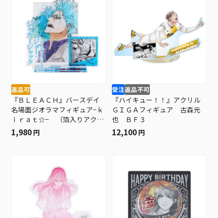
返品可
受注
返品不可
『ＢＬＥＡＣＨ』バースデイ
『ハイキュー！！』アクリル
名場面ジオラマフィギュア−ｋ
ＧＩＧＡフィギュア 古森元
ｉｒａｔ☆− （箔入りアクリ
也 ＢＦ３
ル） グリムジョー・ジャガ
1,980
12,100
円
円
ージャック ＢＦ３