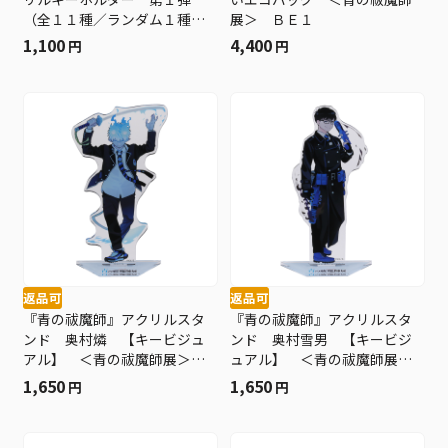
（全１１種／ランダム１種入
展＞ ＢＥ１
り） ＜青の祓魔師展＞ Ｂ
1,100
4,400
円
円
Ｅ１
返品可
返品可
『青の祓魔師』アクリルスタ
『青の祓魔師』アクリルスタ
ンド 奥村燐 【キービジュ
ンド 奥村雪男 【キービジ
アル】 ＜青の祓魔師展＞
ュアル】 ＜青の祓魔師展
ＢＥ１
＞ ＢＥ１
1,650
1,650
円
円