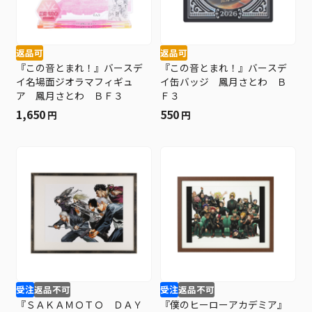
返品可
返品可
『この音とまれ！』バースデ
『この音とまれ！』バースデ
イ名場面ジオラマフィギュ
イ缶バッジ 鳳月さとわ Ｂ
ア 鳳月さとわ ＢＦ３
Ｆ３
1,650
550
円
円
受注
返品不可
受注
返品不可
『ＳＡＫＡＭＯＴＯ ＤＡＹ
『僕のヒーローアカデミア』