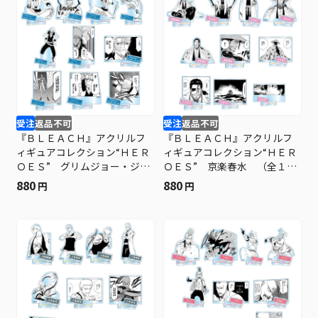
受注
返品不可
受注
返品不可
『ＢＬＥＡＣＨ』アクリルフ
『ＢＬＥＡＣＨ』アクリルフ
ィギュアコレクション“ＨＥＲ
ィギュアコレクション“ＨＥＲ
ＯＥＳ” グリムジョー・ジャ
ＯＥＳ” 京楽春水 （全１０
ガージャック （全１０種／
種／ランダム１種入り） Ｂ
880
880
円
円
ランダム１種入り） ＢＦ３
Ｆ３