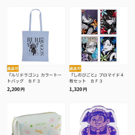
返品可
返品可
『ルリドラゴン』カラートー
『しのびごと』ブロマイド４
トバッグ ＢＦ３
枚セット ＢＦ３
2,200
1,320
円
円