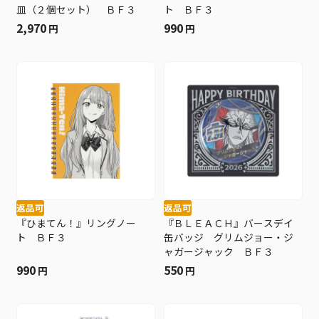
皿（２個セット） ＢＦ３
ト ＢＦ３
2,970
990
円
円
返品可
返品可
『ひまてん！』リングノー
『ＢＬＥＡＣＨ』バースデイ
ト ＢＦ３
缶バッジ グリムジョー・ジ
ャガージャック ＢＦ３
990
550
円
円