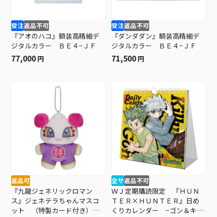
受注
返品不可
受注
返品不可
『アオのハコ』額装高精細デ
『ダンダダン』額装高精細デ
ジタルカラー ＢＥ４−ＪＦ
ジタルカラー ＢＥ４−ＪＦ
77,000
71,500
円
円
返品可
全サ
返品不可
『九龍ジェネリックロマン
ＷＪ定期購読限定 『ＨＵＮ
ス』ジェネテラちゃんマスコ
ＴＥＲ×ＨＵＮＴＥＲ』日め
ット （特製カード付き）
くりカレンダー −ゴン＆キル