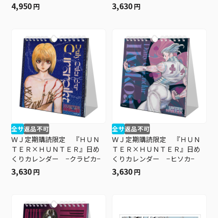
ＢＦ３
ア−
4,950
3,630
円
円
全サ
返品不可
全サ
返品不可
ＷＪ定期購読限定 『ＨＵＮ
ＷＪ定期購読限定 『ＨＵＮ
ＴＥＲ×ＨＵＮＴＥＲ』日め
ＴＥＲ×ＨＵＮＴＥＲ』日め
くりカレンダー −クラピカ−
くりカレンダー −ヒソカ−
3,630
3,630
円
円