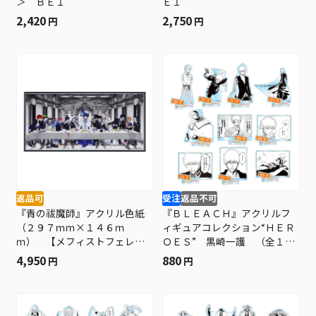
＞ ＢＥ１
Ｅ１
2,420
2,750
円
円
返品可
受注
返品不可
『青の祓魔師』アクリル色紙
『ＢＬＥＡＣＨ』アクリルフ
（２９７ｍｍ×１４６ｍ
ィギュアコレクション“ＨＥＲ
ｍ） 【メフィストフェレス
ＯＥＳ” 黒崎一護 （全１０
の晩餐】 ＜青の祓魔師展
種／ランダム１種入り） Ｂ
4,950
880
円
円
愛知＞ ＢＥ２
Ｆ３