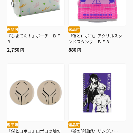
返品可
返品可
『ひまてん！』ポーチ ＢＦ
『僕とロボコ』アクリルスタ
３
ンドスタンプ ＢＦ３
2,750
880
円
円
返品可
返品可
『僕とロボコ』ロボコの膝の
『鵺の陰陽師』リングノー