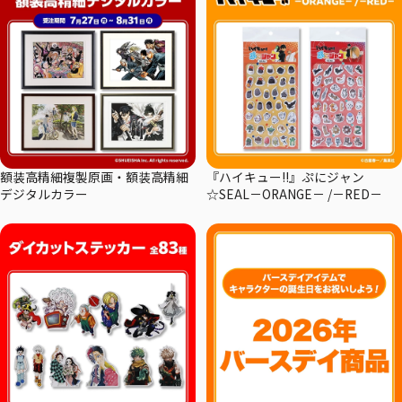
額装高精細複製原画・額装高精細
『ハイキュー!!』ぷにジャン
デジタルカラー
☆SEAL－ORANGE－ /－RED－