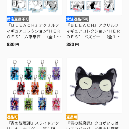
受注
返品不可
受注
返品不可
『ＢＬＥＡＣＨ』アクリルフ
『ＢＬＥＡＣＨ』アクリルフ
ィギュアコレクション“ＨＥＲ
ィギュアコレクション“ＨＥＲ
ＯＥＳ” 六車拳西 （全１０
ＯＥＳ” バズビー （全１０
種／ランダム１種入り） Ｂ
種／ランダム１種入り） Ｂ
880
880
円
円
Ｆ３
Ｆ３
返品可
返品可
『青の祓魔師』スライドアク
『青の祓魔師』クロがいっぱ
リルキーホルダー 第１弾
いエコバッグ ＜青の祓魔師