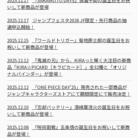
2025.12.17
『SAKAMOTO DAYS』眞霜平助の誕生日をお祝
いして新商品が登場
2025.12.17
ジャンプフェスタ2026 JF限定・先行商品の抽
選申込開始！
2025.12.15
『ワールドトリガー』菊地原士郎の誕生日をお
祝いして新商品が登場！
2025.12.12
『鬼滅の刃』から、KIRAっと輝く大注目の新商
品「KIRA☆PICARD［キラピカード］」全32種と「オリジ
ナルバインダー」が登場！
2025.12.12
「ONE PIECE DAY’25」発売された一部商品が
ジャンプキャラクターズストアにて期間限定にて販売決定！
2025.12.10
『忘却バッテリー』清峰葉流火の誕生日をお祝
いして新商品が登場！
2025.12.08
『呪術廻戦』五条悟の誕生日をお祝いして新商
品が登場！