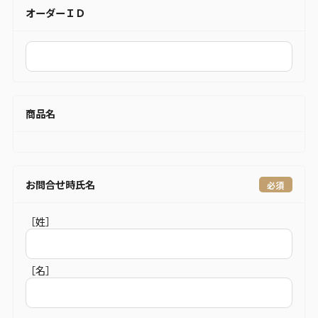
オーダーＩＤ
商品名
お問合せ時氏名
［姓］
［名］