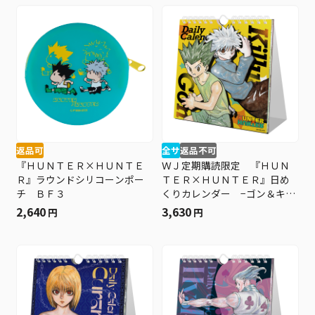
返品可
全サ
返品不可
『ＨＵＮＴＥＲ×ＨＵＮＴＥ
ＷＪ定期購読限定 『ＨＵＮ
Ｒ』ラウンドシリコーンポー
ＴＥＲ×ＨＵＮＴＥＲ』日め
チ ＢＦ３
くりカレンダー −ゴン＆キル
ア−
2,640
3,630
円
円