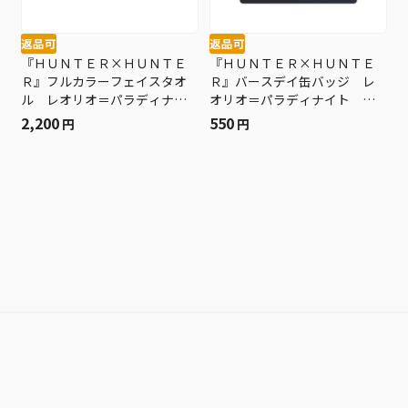
返品可
返品可
『ＨＵＮＴＥＲ×ＨＵＮＴＥ
『ＨＵＮＴＥＲ×ＨＵＮＴＥ
Ｒ』フルカラーフェイスタオ
Ｒ』バースデイ缶バッジ レ
ル レオリオ＝パラディナイ
オリオ＝パラディナイト Ｂ
ト ＢＥ１
Ｅ１
2,200
550
円
円