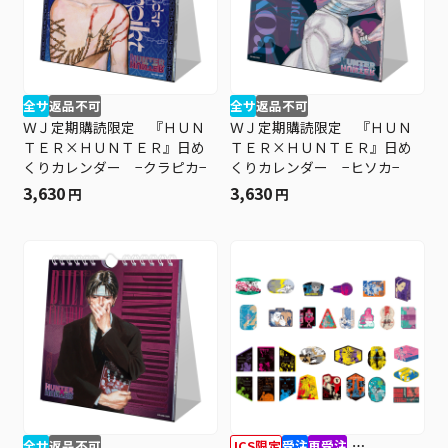
全サ
返品不可
全サ
返品不可
ＷＪ定期購読限定 『ＨＵＮ
ＷＪ定期購読限定 『ＨＵＮ
ＴＥＲ×ＨＵＮＴＥＲ』日め
ＴＥＲ×ＨＵＮＴＥＲ』日め
くりカレンダー −クラピカ−
くりカレンダー −ヒソカ−
3,630
3,630
円
円
全サ
返品不可
JCS限定
受注
再受注
⋯