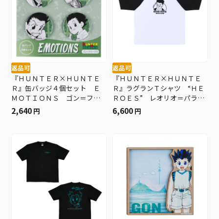
返品可
返品可
『ＨＵＮＴＥＲ×ＨＵＮＴＥ
『ＨＵＮＴＥＲ×ＨＵＮＴＥ
Ｒ』缶バッジ４個セット Ｅ
Ｒ』ラグランＴシャツ “ＨＥ
ＭＯＴＩＯＮＳ ゴン＝フリ
ＲＯＥＳ” レオリオ＝パラデ
ークス ＢＦ１
ィナイト ＢＦ１
2,640
6,600
円
円