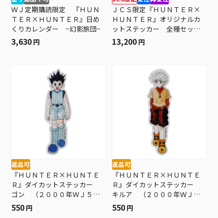
ＷＪ定期購読限定 『ＨＵＮ
ＪＣＳ限定『ＨＵＮＴＥＲ×
ＴＥＲ×ＨＵＮＴＥＲ』日め
ＨＵＮＴＥＲ』オリジナルカ
くりカレンダー −幻影旅団−
ットステッカー 全種セッ
ト （全３０種入り） ＢＤ
3,630
13,200
円
円
３
返品可
返品可
『ＨＵＮＴＥＲ×ＨＵＮＴＥ
『ＨＵＮＴＥＲ×ＨＵＮＴＥ
Ｒ』ダイカットステッカー
Ｒ』ダイカットステッカー
ゴン （２０００年ＷＪ５・
キルア （２０００年ＷＪ
６号） ＢＦ３
５・６号） ＢＦ３
550
550
円
円