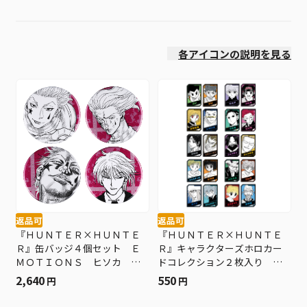
発売日
各アイコンの説明を見る
返品可
返品可
『ＨＵＮＴＥＲ×ＨＵＮＴＥ
『ＨＵＮＴＥＲ×ＨＵＮＴＥ
Ｒ』缶バッジ４個セット Ｅ
Ｒ』キャラクターズホロカー
ＭＯＴＩＯＮＳ ヒソカ Ｂ
ドコレクション２枚入り 第
Ｆ３
１弾 （全１０組／ランダム
2,640
550
円
円
１組入り） ＢＦ３