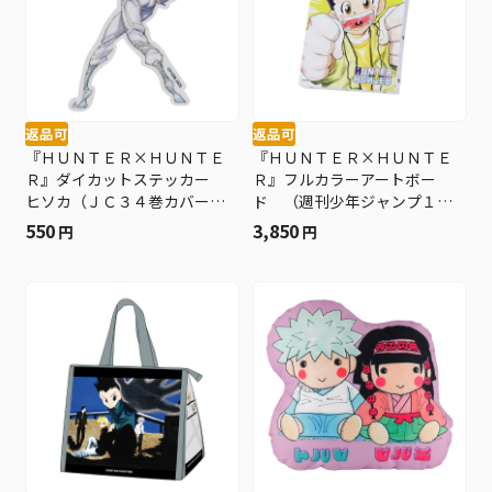
返品可
返品可
『ＨＵＮＴＥＲ×ＨＵＮＴＥ
『ＨＵＮＴＥＲ×ＨＵＮＴＥ
Ｒ』ダイカットステッカー
Ｒ』フルカラーアートボー
ヒソカ（ＪＣ３４巻カバーイ
ド （週刊少年ジャンプ１９
ラスト） ＢＦ３
９８年１４号表紙イラス
550
3,850
円
円
ト） ［ＪＵＭＰ ＡＲＴ
ＢＯＡＲＤ ＧＡＬＬＥＲ
Ｙ］ ＢＦ３