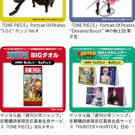
『ONE PIECE』Portrait.Of.Pirates
『ONE PIECE』Portrait.Of.Pirates
“S.O.C” サンジ Ver.R
“Elevated Boost” 神の騎士団 軍
子宮
デジタル版「週刊少年ジャンプ」
デジタル版「週刊少年ジャンプ」
定期購読者限定応募者全員サービ
定期購読者限定応募者全員サービ
ス『ONE PIECE』BIGタオル
ス『HUNTER×HUNTER』日めく
りカレンダー