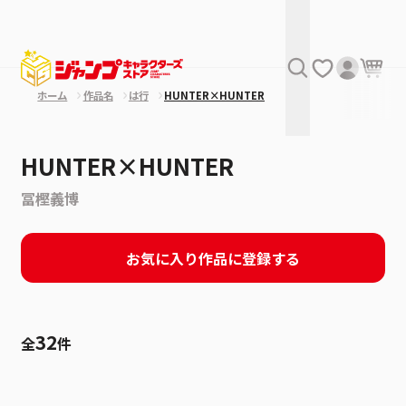
ホーム
作品名
は行
HUNTER×HUNTER
HUNTER×HUNTER
冨樫義博
お気に入り作品に登録する
32
全
件
絞り込み