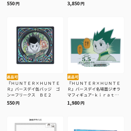
550
3,850
円
円
返品可
返品可
『ＨＵＮＴＥＲ×ＨＵＮＴＥ
『ＨＵＮＴＥＲ×ＨＵＮＴＥ
Ｒ』バースデイ缶バッジ ゴ
Ｒ』バースデイ名場面ジオラ
ン＝フリークス ＢＥ２
マフィギュア−ｋｉｒａｔ
☆− （箔入りアクリル） ゴ
550
1,980
円
円
ン＝フリークス ＢＥ２