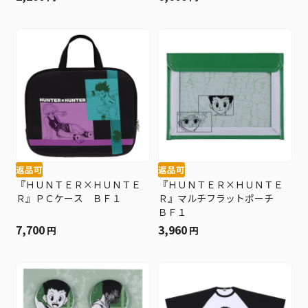
返品可
返品可
『ＨＵＮＴＥＲ×ＨＵＮＴＥ
『ＨＵＮＴＥＲ×ＨＵＮＴＥ
Ｒ』ＰＣケース ＢＦ１
Ｒ』マルチフラットポーチ
ＢＦ１
7,700
3,960
円
円