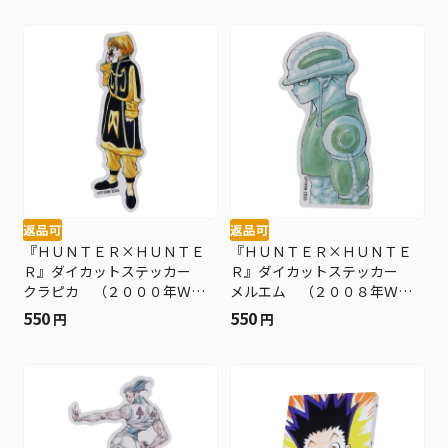
返品可
返品可
『ＨＵＮＴＥＲ×ＨＵＮＴＥ
『ＨＵＮＴＥＲ×ＨＵＮＴＥ
Ｒ』ダイカットステッカー
Ｒ』ダイカットステッカー
クラピカ （２０００年ＷＪ
メルエム （２００８年ＷＪ
５・６号） ＢＦ３
２１号） ＢＦ３
550
550
円
円