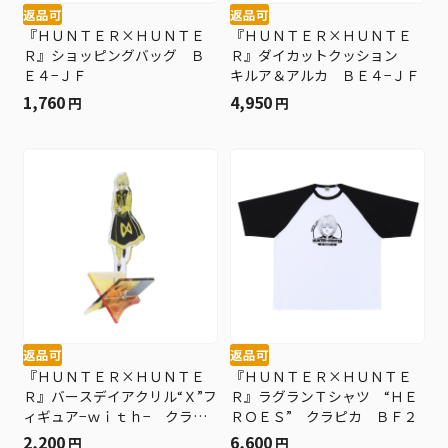
返品可
返品可
『ＨＵＮＴＥＲ×ＨＵＮＴＥ
『ＨＵＮＴＥＲ×ＨＵＮＴＥ
Ｒ』ショッピングバッグ Ｂ
Ｒ』ダイカットクッション
Ｅ４−ＪＦ
キルア＆アルカ ＢＥ４−ＪＦ
1,760
4,950
円
円
返品可
返品可
『ＨＵＮＴＥＲ×ＨＵＮＴＥ
『ＨＵＮＴＥＲ×ＨＵＮＴＥ
Ｒ』バースデイアクリル“Ｘ”フ
Ｒ』ラグランＴシャツ “ＨＥ
ィギュア−ｗｉｔｈ− クラピ
ＲＯＥＳ” クラピカ ＢＦ２
カ ＢＦ２
2,200
6,600
円
円