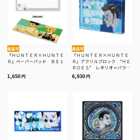
返品可
返品可
『ＨＵＮＴＥＲ×ＨＵＮＴＥ
『ＨＵＮＴＥＲ×ＨＵＮＴＥ
Ｒ』ペーパーパッド ＢＥ１
Ｒ』アクリルブロック “ＨＥ
ＲＯＥＳ” レオリオ＝パラデ
ィナイト ＢＥ１
1,650
6,930
円
円