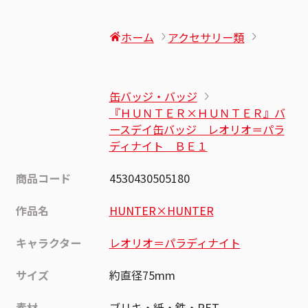
ホーム
アクセサリー類
缶バッジ・バッジ
『ＨＵＮＴＥＲ×ＨＵＮＴＥＲ』バ
ースデイ缶バッジ レオリオ＝パラ
ディナイト ＢＥ１
商品コード
4530430505180
作品名
HUNTER×HUNTER
キャラクター
レオリオ＝パラディナイト
サイズ
約直径75mm
素材
ブリキ・紙・鉄・PET