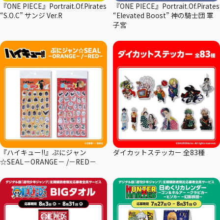
『ONE PIECE』Portrait.Of.Pirates
『ONE PIECE』Portrait.Of.Pirates
“S.O.C” サンジ Ver.R
“Elevated Boost” 神の騎士団 軍
子宮
『ハイキュー!!』ぷにジャン
ダイカットステッカー 全83種
☆SEAL－ORANGE－ /－RED－