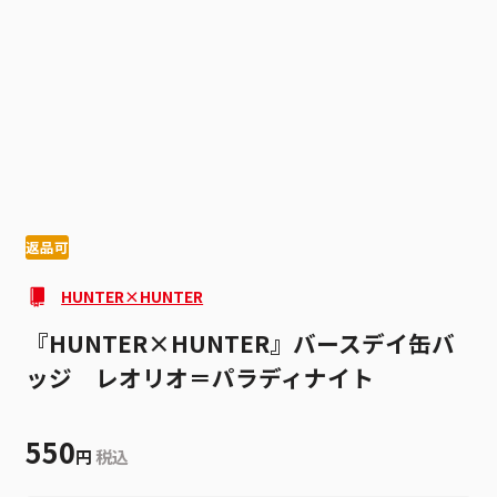
1
4
返品可
HUNTER×HUNTER
『HUNTER×HUNTER』バースデイ缶バ
ッジ レオリオ＝パラディナイト
550
円
税込