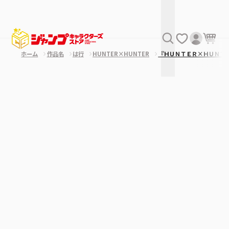
ホーム
作品名
は行
HUNTER×HUNTER
『ＨＵＮＴＥＲ×ＨＵＮＴ