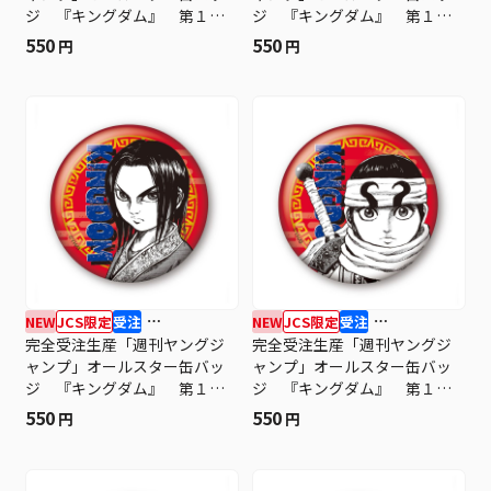
ジ 『キングダム』 第１
ジ 『キングダム』 第１
弾 ［０３ 信］ ＢＦ３
弾 ［３８ 李牧］ ＢＦ３
550
550
円
円
NEW
JCS限定
受注
NEW
JCS限定
受注
⋯
⋯
完全受注生産「週刊ヤングジ
完全受注生産「週刊ヤングジ
ャンプ」オールスター缶バッ
ャンプ」オールスター缶バッ
ジ 『キングダム』 第１
ジ 『キングダム』 第１
弾 ［０８ エイ政］ ＢＦ
弾 ［２８ 羌カイ］ ＢＦ
550
550
円
円
３
３