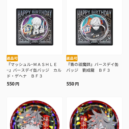
返品可
返品可
『マッシュル−ＭＡＳＨＬＥ
『青の祓魔師』バースデイ缶
−』バースデイ缶バッジ カル
バッジ 劉成龍 ＢＦ３
ド・ゲヘナ ＢＦ３
550
550
円
円