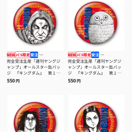
NEW
JCS限定
受注
NEW
JCS限定
受注
⋯
⋯
完全受注生産「週刊ヤングジ
完全受注生産「週刊ヤングジ
ャンプ」オールスター缶バッ
ャンプ」オールスター缶バッ
ジ 『キングダム』 第１
ジ 『キングダム』 第１
弾 ［２７ 呉慶］ ＢＦ３
弾 ［１２ 河了貂］ ＢＦ
550
550
円
円
３