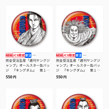
NEW
JCS限定
受注
NEW
JCS限定
受注
⋯
⋯
完全受注生産「週刊ヤングジ
完全受注生産「週刊ヤングジ
ャンプ」オールスター缶バッ
ャンプ」オールスター缶バッ
ジ 『キングダム』 第１
ジ 『キングダム』 第１
弾 ［３３ 昌平君］ ＢＦ
弾 ［２２ 騰］ ＢＦ３
550
550
円
円
３