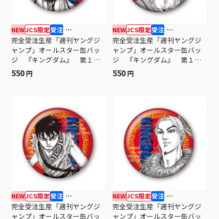
NEW
JCS限定
受注
NEW
JCS限定
受注
⋯
⋯
完全受注生産「週刊ヤングジ
完全受注生産「週刊ヤングジ
ャンプ」オールスター缶バッ
ャンプ」オールスター缶バッ
ジ 『キングダム』 第１
ジ 『キングダム』 第１
弾 ［３２ 呂不韋］ ＢＦ
弾 ［１４ 壁］ ＢＦ３
550
550
円
円
３
NEW
JCS限定
受注
NEW
JCS限定
受注
⋯
⋯
完全受注生産「週刊ヤングジ
完全受注生産「週刊ヤングジ
ャンプ」オールスター缶バッ
ャンプ」オールスター缶バッ