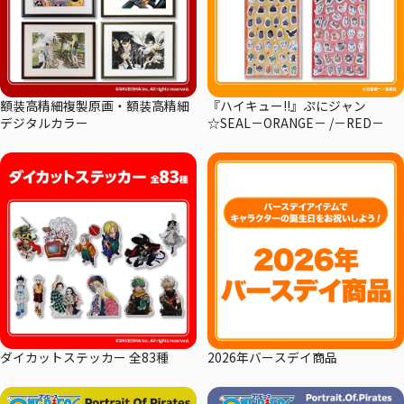
額装高精細複製原画・額装高精細
『ハイキュー!!』ぷにジャン
デジタルカラー
☆SEAL－ORANGE－ /－RED－
ダイカットステッカー 全83種
2026年バースデイ商品