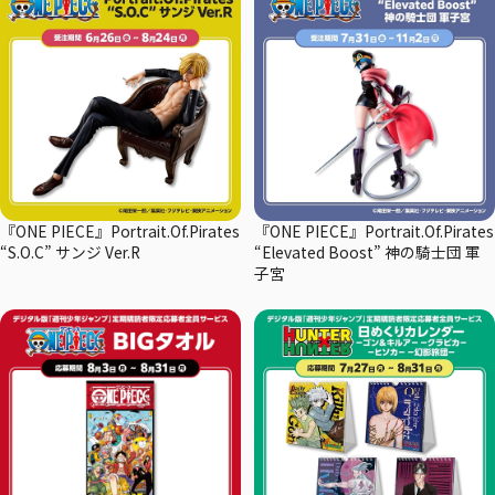
『ONE PIECE』Portrait.Of.Pirates
『ONE PIECE』Portrait.Of.Pirates
“S.O.C” サンジ Ver.R
“Elevated Boost” 神の騎士団 軍
子宮