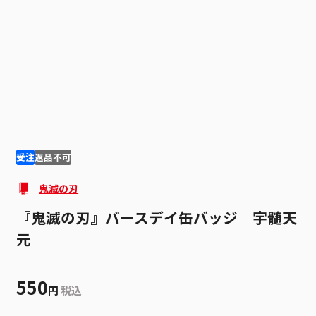
1
2
受注
返品不可
鬼滅の刃
『鬼滅の刃』バースデイ缶バッジ 宇髄天
元
550
円
税込