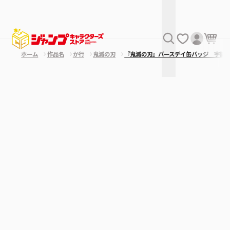
ホーム
作品名
か行
鬼滅の刃
『鬼滅の刃』バースデイ缶バッジ 宇髄