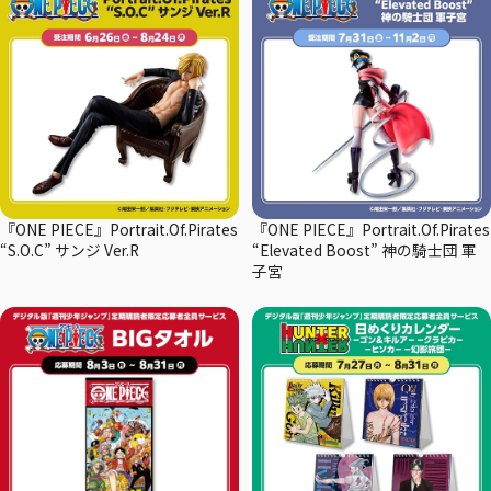
『ONE PIECE』Portrait.Of.Pirates
『ONE PIECE』Portrait.Of.Pirates
“S.O.C” サンジ Ver.R
“Elevated Boost” 神の騎士団 軍
子宮