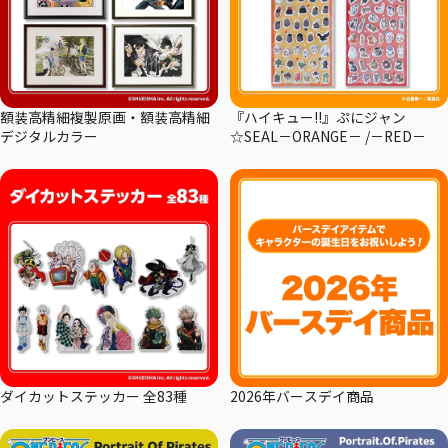
額装高精細複製原画・額装高精細
『ハイキュー!!』ぷにジャン
デジタルカラー
☆SEAL－ORANGE－ /－RED－
ダイカットステッカー 全83種
2026年バースデイ商品