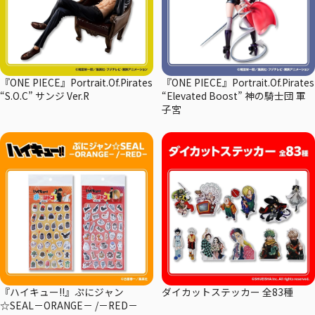
『ONE PIECE』Portrait.Of.Pirates
『ONE PIECE』Portrait.Of.Pirates
“S.O.C” サンジ Ver.R
“Elevated Boost” 神の騎士団 軍
子宮
『ハイキュー!!』ぷにジャン
ダイカットステッカー 全83種
☆SEAL－ORANGE－ /－RED－