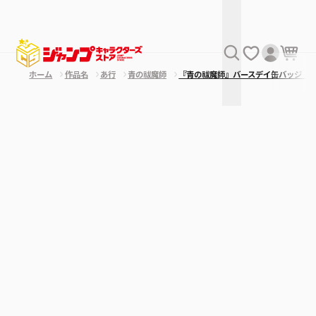
ホーム
作品名
あ行
青の祓魔師
『青の祓魔師』バースデイ缶バッジ 