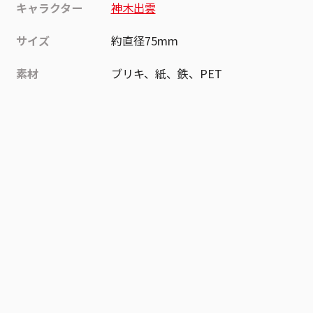
キャラクター
神木出雲
サイズ
約直径75mm
素材
ブリキ、紙、鉄、PET
作品
青の祓魔師
お気に入り作品に登録する