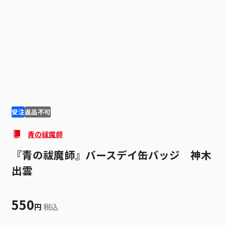
1
2
受注
返品不可
青の祓魔師
『青の祓魔師』バースデイ缶バッジ 神木
出雲
550
円
税込