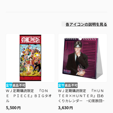
絞り込み
発売日
各アイコンの説明を見る
全サ
返品不可
全サ
返品不可
ＷＪ定期購読限定 『ＯＮ
ＷＪ定期購読限定 『ＨＵＮ
Ｅ ＰＩＥＣＥ』ＢＩＧタオ
ＴＥＲ×ＨＵＮＴＥＲ』日め
ル
くりカレンダー −幻影旅団−
5,500
3,630
円
円