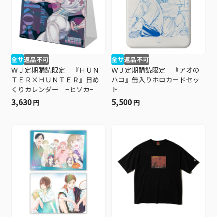
全サ
返品不可
全サ
返品不可
ＷＪ定期購読限定 『ＨＵＮ
ＷＪ定期購読限定 『アオの
ＴＥＲ×ＨＵＮＴＥＲ』日め
ハコ』缶入りホロカードセッ
くりカレンダー −ヒソカ−
ト
3,630
5,500
円
円