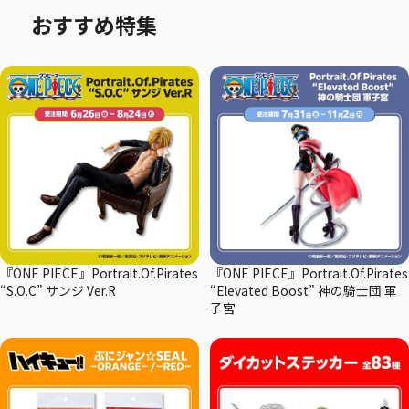
おすすめ特集
『ONE PIECE』Portrait.Of.Pirates
『ONE PIECE』Portrait.Of.Pirates
“S.O.C” サンジ Ver.R
“Elevated Boost” 神の騎士団 軍
子宮