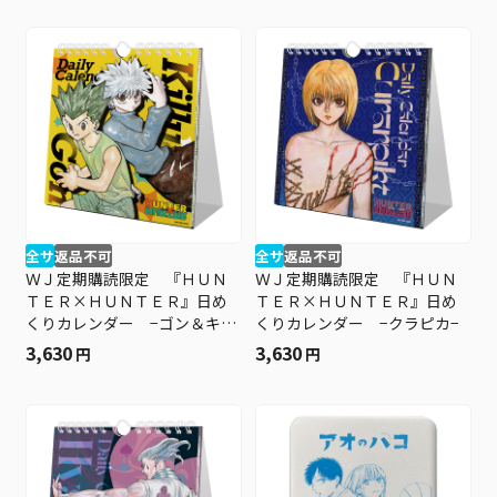
全サ
返品不可
全サ
返品不可
ＷＪ定期購読限定 『ＨＵＮ
ＷＪ定期購読限定 『ＨＵＮ
ＴＥＲ×ＨＵＮＴＥＲ』日め
ＴＥＲ×ＨＵＮＴＥＲ』日め
くりカレンダー −ゴン＆キル
くりカレンダー −クラピカ−
ア−
3,630
3,630
円
円