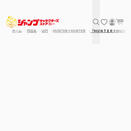
ホーム
作品名
は行
HUNTER×HUNTER
『ＨＵＮＴＥＲ×ＨＵＮＴ