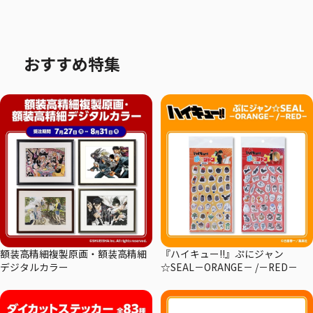
おすすめ特集
額装高精細複製原画・額装高精細
『ハイキュー!!』ぷにジャン
デジタルカラー
☆SEAL－ORANGE－ /－RED－