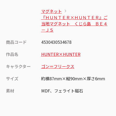
マグネット
『ＨＵＮＴＥＲ×ＨＵＮＴＥＲ』ご
当地マグネット くじら島 ＢＥ４
－ＪＳ
商品コード
4530430534678
作品名
HUNTER×HUNTER
キャラクター
ゴン＝フリークス
サイズ
約横87mm×縦90mm×厚さ6mm
素材
MDF、フェライト磁石