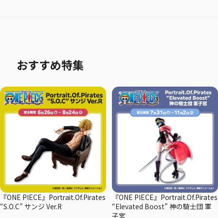
おすすめ特集
『ONE PIECE』Portrait.Of.Pirates
『ONE PIECE』Portrait.Of.Pirates
“S.O.C” サンジ Ver.R
“Elevated Boost” 神の騎士団 軍
子宮