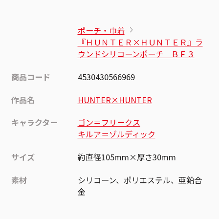
ポーチ・巾着
『ＨＵＮＴＥＲ×ＨＵＮＴＥＲ』ラ
ウンドシリコーンポーチ ＢＦ３
商品コード
4530430566969
作品名
HUNTER×HUNTER
キャラクター
ゴン＝フリークス
キルア＝ゾルディック
サイズ
約直径105mm×厚さ30mm
素材
シリコーン、ポリエステル、亜鉛合
金