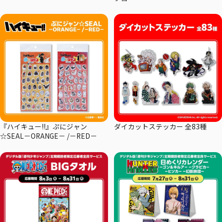
『ハイキュー!!』ぷにジャン
ダイカットステッカー 全83種
☆SEAL－ORANGE－ /－RED－