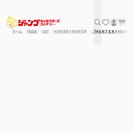
ホーム
作品名
は行
HUNTER×HUNTER
『ＨＵＮＴＥＲ×ＨＵＮＴ