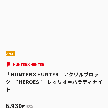
1
5
返品可
HUNTER×HUNTER
『HUNTER×HUNTER』アクリルブロッ
ク “HEROES” レオリオ＝パラディナイ
ト
6,930
円
税込