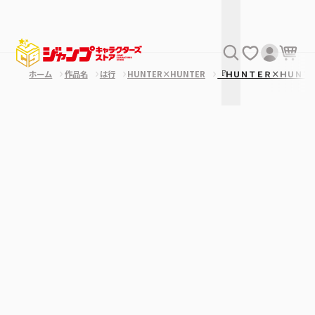
ホーム
作品名
は行
HUNTER×HUNTER
『ＨＵＮＴＥＲ×ＨＵＮＴ