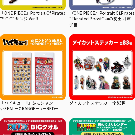
『ONE PIECE』Portrait.Of.Pirates
『ONE PIECE』Portrait.Of.Pirates
“S.O.C” サンジ Ver.R
“Elevated Boost” 神の騎士団 軍
子宮
『ハイキュー!!』ぷにジャン
ダイカットステッカー 全83種
☆SEAL－ORANGE－ /－RED－