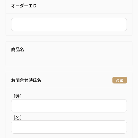
オーダーＩＤ
商品名
お問合せ時氏名
［姓］
［名］