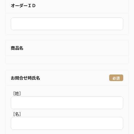
オーダーＩＤ
商品名
お問合せ時氏名
［姓］
［名］