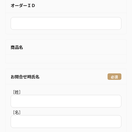
オーダーＩＤ
商品名
お問合せ時氏名
［姓］
［名］