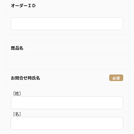
オーダーＩＤ
商品名
お問合せ時氏名
［姓］
［名］