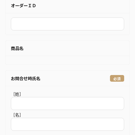
オーダーＩＤ
商品名
お問合せ時氏名
［姓］
［名］