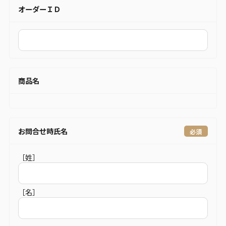
オーダーＩＤ
商品名
お問合せ時氏名
［姓］
［名］