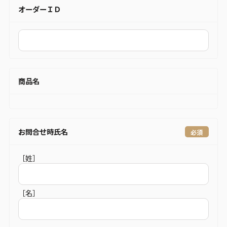
オーダーＩＤ
商品名
お問合せ時氏名
［姓］
［名］