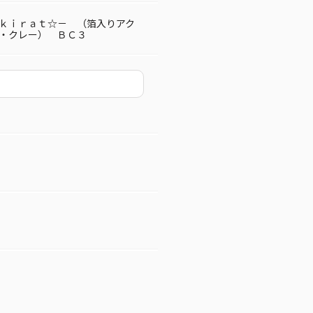
ｋｉｒａｔ☆－ （箔入りアク
・クレー） ＢＣ３