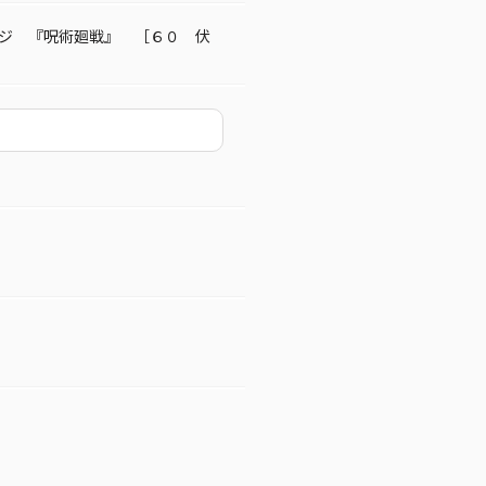
ジ 『呪術廻戦』 ［６０ 伏