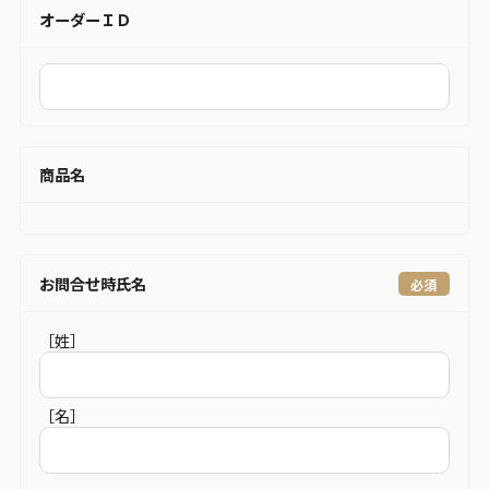
オーダーＩＤ
商品名
お問合せ時氏名
［姓］
［名］