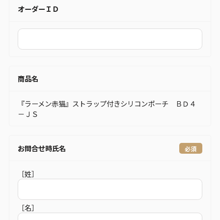
オーダーＩＤ
商品名
『ラーメン赤猫』ストラップ付きシリコンポーチ ＢＤ４
－ＪＳ
お問合せ時氏名
［姓］
［名］