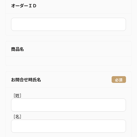
オーダーＩＤ
商品名
お問合せ時氏名
［姓］
［名］