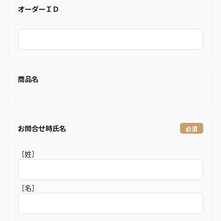
オーダーＩＤ
商品名
お問合せ時氏名
［姓］
［名］