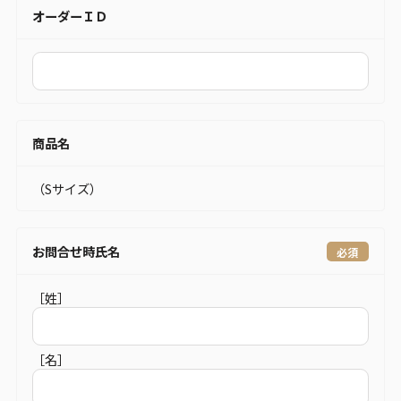
オーダーＩＤ
商品名
（Sサイズ）
お問合せ時氏名
［姓］
［名］