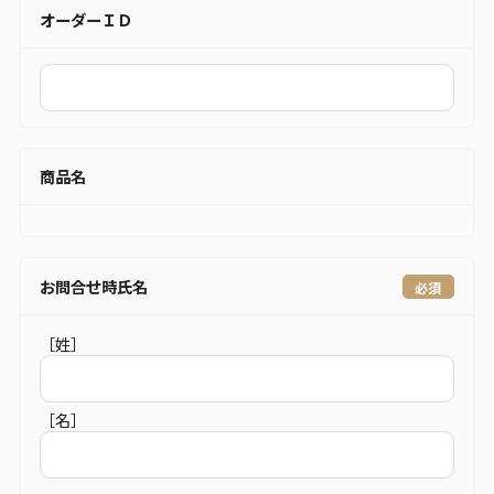
オーダーＩＤ
商品名
お問合せ時氏名
［姓］
［名］