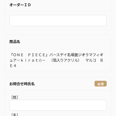
オーダーＩＤ
商品名
『ＯＮＥ ＰＩＥＣＥ』バースデイ名場面ジオラマフィギ
ュア－ｋｉｒａｔ☆－ （箔入りアクリル） マルコ Ｂ
Ｅ４
お問合せ時氏名
［姓］
［名］