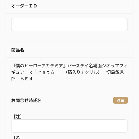
オーダーＩＤ
商品名
『僕のヒーローアカデミア』バースデイ名場面ジオラマフィ
ギュア－ｋｉｒａｔ☆－ （箔入りアクリル） 切島鋭児
郎 ＢＥ４
お問合せ時氏名
［姓］
［名］