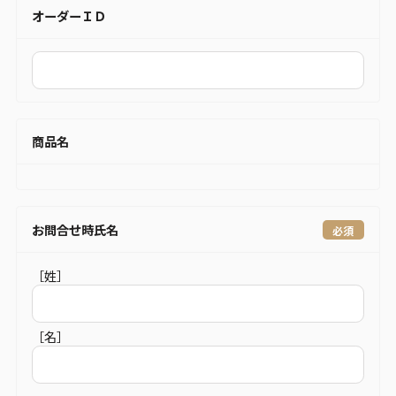
オーダーＩＤ
商品名
お問合せ時氏名
［姓］
［名］