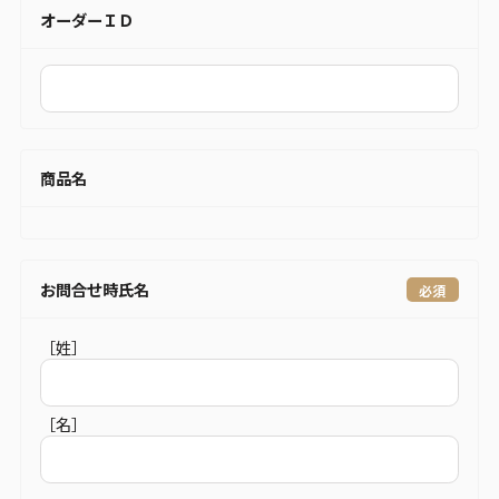
オーダーＩＤ
商品名
お問合せ時氏名
［姓］
［名］