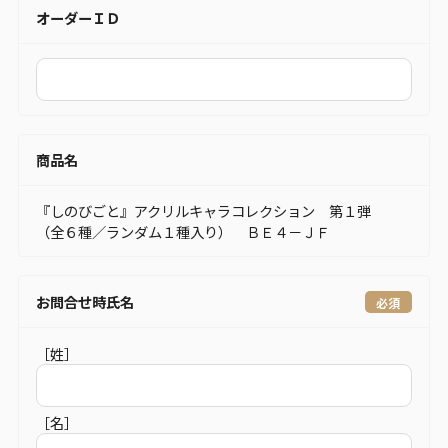
オーダーＩＤ
商品名
『しのびごと』アクリルキャラコレクション 第１弾
（全６種／ランダム１種入り） ＢＥ４－ＪＦ
お問合せ時氏名
［姓］
［名］