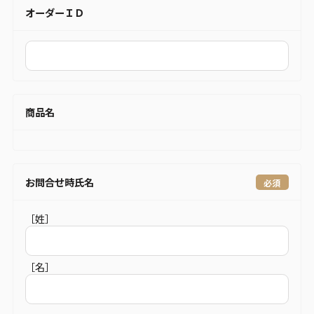
オーダーＩＤ
商品名
お問合せ時氏名
［姓］
［名］