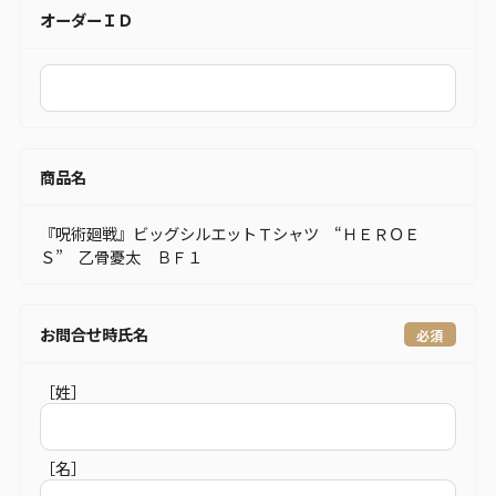
オーダーＩＤ
商品名
『呪術廻戦』ビッグシルエットＴシャツ “ＨＥＲＯＥ
Ｓ” 乙骨憂太 ＢＦ１
お問合せ時氏名
［姓］
［名］