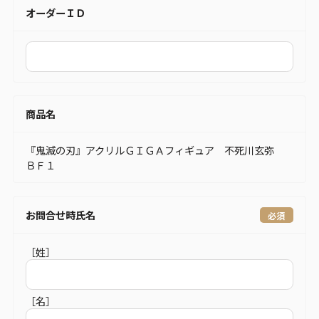
オーダーＩＤ
商品名
『鬼滅の刃』アクリルＧＩＧＡフィギュア 不死川玄弥
ＢＦ１
お問合せ時氏名
［姓］
［名］