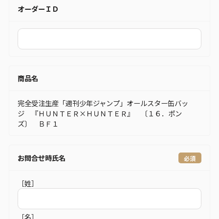
オーダーＩＤ
商品名
完全受注生産「週刊少年ジャンプ」オールスター缶バッ
ジ 『ＨＵＮＴＥＲ×ＨＵＮＴＥＲ』 〔１６．ポン
ズ〕 ＢＦ１
お問合せ時氏名
［姓］
［名］