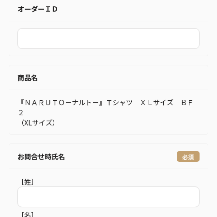
オーダーＩＤ
商品名
『ＮＡＲＵＴＯ－ナルト－』Ｔシャツ ＸＬサイズ ＢＦ
２
（XLサイズ）
お問合せ時氏名
［姓］
［名］