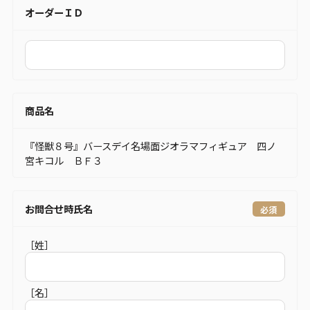
オーダーＩＤ
商品名
『怪獣８号』バースデイ名場面ジオラマフィギュア 四ノ
宮キコル ＢＦ３
お問合せ時氏名
［姓］
［名］