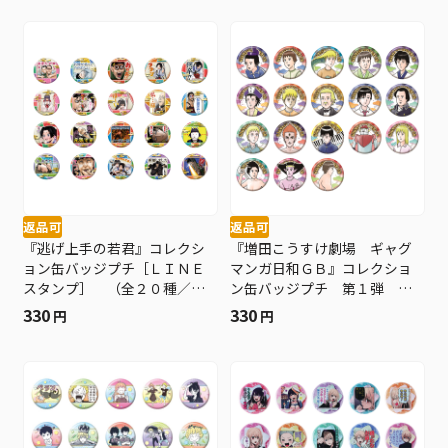
返品可
返品可
『逃げ上手の若君』コレクシ
『増田こうすけ劇場 ギャグ
ョン缶バッジプチ［ＬＩＮＥ
マンガ日和ＧＢ』コレクショ
スタンプ］ （全２０種／ラ
ン缶バッジプチ 第１弾
ンダム１種入り） ＢＤ４−Ｊ
（全１８種／ランダム１種入
330
330
円
円
Ｆ
り） ＢＤ４−ＪＦ