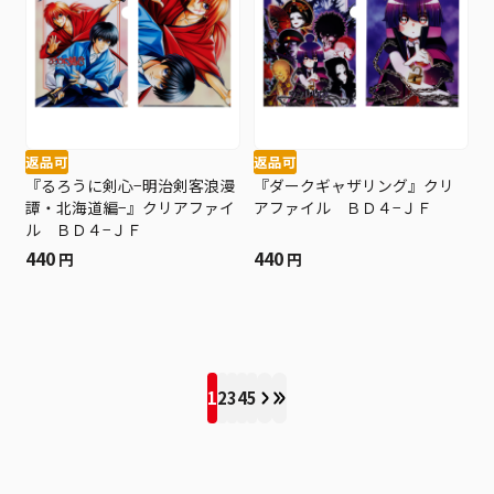
返品可
返品可
『るろうに剣心−明治剣客浪漫
『ダークギャザリング』クリ
譚・北海道編−』クリアファイ
アファイル ＢＤ４−ＪＦ
ル ＢＤ４−ＪＦ
440
440
円
円
1
2
3
4
5