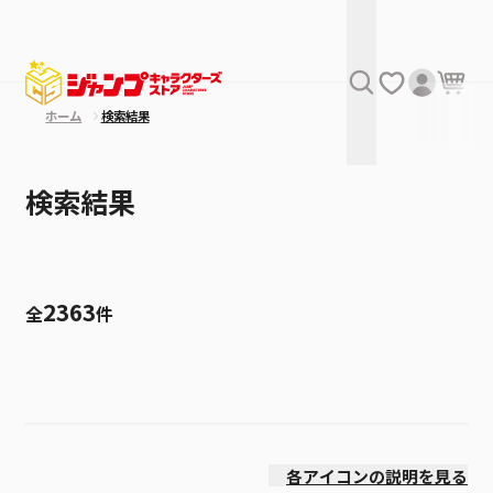
ホーム
検索結果
検索結果
2363
全
件
絞り込み
価格(安い順)
各アイコンの説明を見る