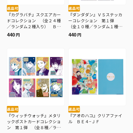
返品可
返品可
『カグラバチ』スクエアカー
『ダンダダン』ＶＳステッカ
ドコレクション （全２４種
ーコレクション 第１弾
／ランダム２種入り） ＢＥ
（全１０種／ランダム１種入
４−ＡＮＴ
り） ＢＥ４−ＪＳ
440
440
円
円
返品可
返品可
『ウィッチウォッチ』メタリ
『アオのハコ』クリアファイ
ックポストカードコレクショ
ル ＢＥ４−ＪＦ
ン 第１弾 （全８種／ラン