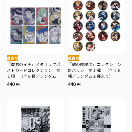
返品可
返品可
『魔男のイチ』メタリックポ
『鵺の陰陽師』コレクション
ストカードコレクション 第
缶バッジ 第１弾 （全１８
１弾 （全８種／ランダム１
種／ランダム１種入り） Ｂ
種入り） ＢＥ４
Ｅ４
440
440
円
円