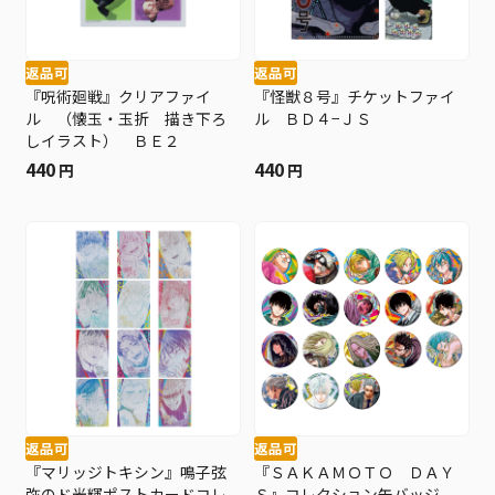
返品可
返品可
『呪術廻戦』クリアファイ
『怪獣８号』チケットファイ
ル （懐玉・玉折 描き下ろ
ル ＢＤ４−ＪＳ
しイラスト） ＢＥ２
440
440
円
円
返品可
返品可
『マリッジトキシン』鳴子弦
『ＳＡＫＡＭＯＴＯ ＤＡＹ
弥のド光輝ポストカードコレ
Ｓ』コレクション缶バッジ