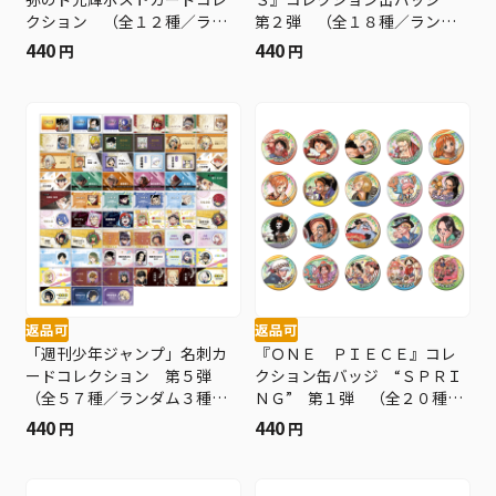
クション （全１２種／ラン
第２弾 （全１８種／ランダ
ダム１種入り） ＢＥ１
ム１種入り） ＢＤ４−ＪＦ
440
440
円
円
返品可
返品可
「週刊少年ジャンプ」名刺カ
『ＯＮＥ ＰＩＥＣＥ』コレ
ードコレクション 第５弾
クション缶バッジ “ＳＰＲＩ
（全５７種／ランダム３種入
ＮＧ” 第１弾 （全２０種／
り） ＢＤ４−ＪＦ
ランダム１種入り） ＢＤ４
440
440
円
円
−ＪＦ