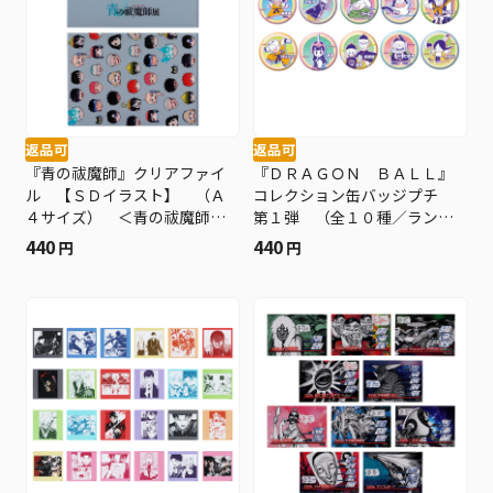
返品可
返品可
『青の祓魔師』クリアファイ
『ＤＲＡＧＯＮ ＢＡＬＬ』
ル 【ＳＤイラスト】 （Ａ
コレクション缶バッジプチ
４サイズ） ＜青の祓魔師展
第１弾 （全１０種／ランダ
＞ ＢＥ１
ム１種入り） ＢＦ２
440
440
円
円