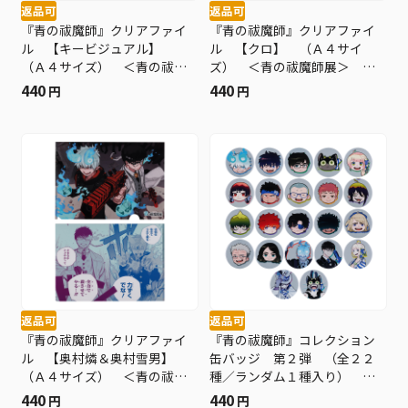
返品可
返品可
『青の祓魔師』クリアファイ
『青の祓魔師』クリアファイ
ル 【キービジュアル】
ル 【クロ】 （Ａ４サイ
（Ａ４サイズ） ＜青の祓魔
ズ） ＜青の祓魔師展＞ Ｂ
師展＞ ＢＥ１
Ｅ１
440
440
円
円
返品可
返品可
『青の祓魔師』クリアファイ
『青の祓魔師』コレクション
ル 【奥村燐＆奥村雪男】
缶バッジ 第２弾 （全２２
（Ａ４サイズ） ＜青の祓魔
種／ランダム１種入り） ＜
師展＞ ＢＥ１
青の祓魔師展＞ ＢＥ１
440
440
円
円