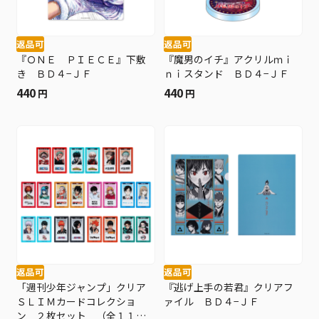
返品可
返品可
『ＯＮＥ ＰＩＥＣＥ』下敷
『魔男のイチ』アクリルｍｉ
き ＢＤ４−ＪＦ
ｎｉスタンド ＢＤ４−ＪＦ
440
440
円
円
返品可
返品可
「週刊少年ジャンプ」クリア
『逃げ上手の若君』クリアフ
ＳＬＩＭカードコレクショ
ァイル ＢＤ４−ＪＦ
ン ２枚セット （全１１組