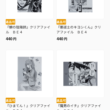
返品可
返品可
『鵺の陰陽師』クリアファイ
『悪祓士のキヨシくん』クリ
ル ＢＥ４
アファイル ＢＥ４
440
440
円
円
返品可
返品可
『ひまてん！』クリアファイ
『魔男のイチ』クリアファイ