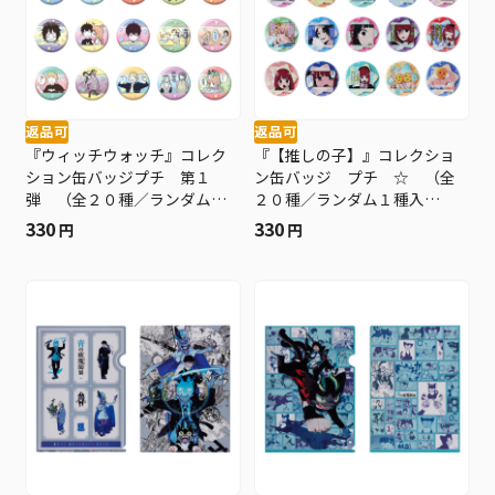
返品可
返品可
『ウィッチウォッチ』コレク
『【推しの子】』コレクショ
ション缶バッジプチ 第１
ン缶バッジ プチ ☆ （全
弾 （全２０種／ランダム１
２０種／ランダム１種入
種入り） ＢＤ４−ＪＦ
り） ＢＤ３
330
330
円
円