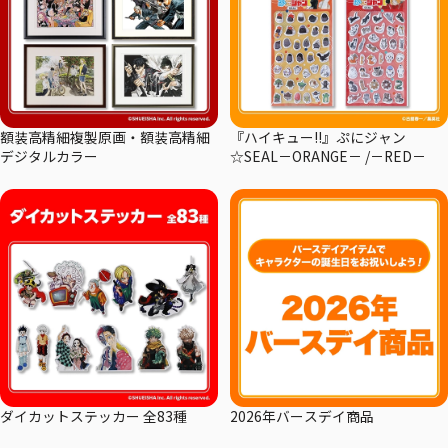
額装高精細複製原画・額装高精細
『ハイキュー!!』ぷにジャン
デジタルカラー
☆SEAL－ORANGE－ /－RED－
ダイカットステッカー 全83種
2026年バースデイ商品