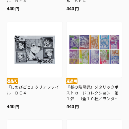
ル ＢＥ４
ル ＢＥ４
440
440
円
円
返品可
返品可
『しのびごと』クリアファイ
『鵺の陰陽師』メタリックポ
ル ＢＥ４
ストカードコレクション 第
１弾 （全１０種／ランダム
１種入り） ＢＥ４
440
440
円
円