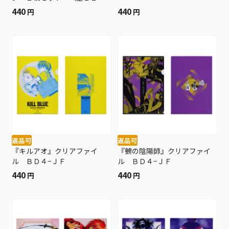
／ランダム１組入り） ＢＤ
440
440
円
円
４−ＪＦ
返品可
返品可
『キルアオ』クリアファイ
『鵺の陰陽師』クリアファイ
ル ＢＤ４−ＪＦ
ル ＢＤ４−ＪＦ
440
440
円
円