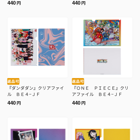
ダム１種入り） ＢＥ４−ＪＳ
440
440
円
円
返品可
返品可
『ダンダダン』クリアファイ
『ＯＮＥ ＰＩＥＣＥ』クリ
ル ＢＥ４−ＪＦ
アファイル ＢＥ４−ＪＦ
440
440
円
円