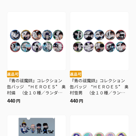
返品可
返品可
『青の祓魔師』コレクション
『青の祓魔師』コレクション
缶バッジ “ＨＥＲＯＥＳ” 奥
缶バッジ “ＨＥＲＯＥＳ” 奥
村燐 （全１０種／ランダム
村雪男 （全１０種／ランダ
１種入り） ＜青の祓魔師展
ム１種入り） ＜青の祓魔師
440
440
円
円
＞ ＢＥ１
展＞ ＢＥ１