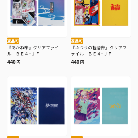
返品可
返品可
『あかね噺』クリアファイ
『ふつうの軽音部』クリアフ
ル ＢＥ４−ＪＦ
ァイル ＢＥ４−ＪＦ
440
440
円
円