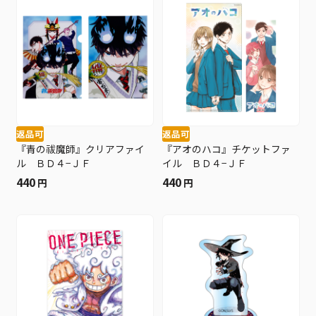
返品可
返品可
『青の祓魔師』クリアファイ
『アオのハコ』チケットファ
ル ＢＤ４−ＪＦ
イル ＢＤ４−ＪＦ
440
440
円
円