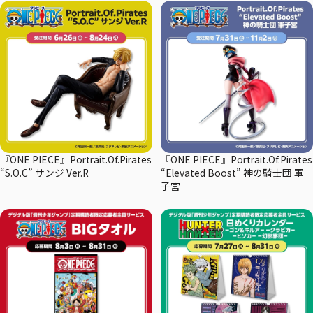
『ONE PIECE』Portrait.Of.Pirates
『ONE PIECE』Portrait.Of.Pirates
“S.O.C” サンジ Ver.R
“Elevated Boost” 神の騎士団 軍
子宮