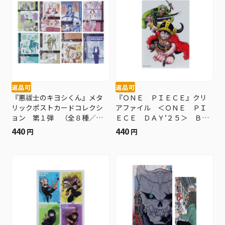
返品可
返品可
『悪祓士のキヨシくん』メタ
『ＯＮＥ ＰＩＥＣＥ』クリ
リックポストカードコレクシ
アファイル ＜ＯＮＥ ＰＩ
ョン 第１弾 （全８種／ラ
ＥＣＥ ＤＡＹ’２５＞ ＢＥ
ンダム１種入り） ＢＥ４
３
440
440
円
円